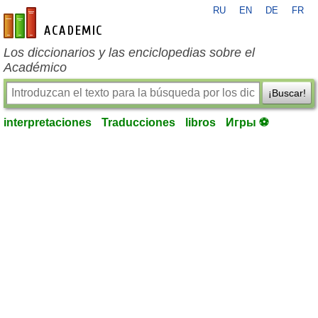
RU
EN
DE
FR
es-academic.com
Los diccionarios y las enciclopedias sobre el
Académico
¡Buscar!
interpretaciones
Traducciones
libros
Игры ⚽