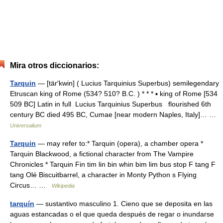
Mira otros diccionarios:
Tarquin
— [tär′kwin] ( Lucius Tarquinius Superbus) semilegendary
Etruscan king of Rome (534? 510? B.C. ) * * * ▪ king of Rome [534
509 BC] Latin in full Lucius Tarquinius Superbus flourished 6th
century BC died 495 BC, Cumae [near modern Naples, Italy]… …
Universalium
Tarquin
— may refer to:* Tarquin (opera), a chamber opera *
Tarquin Blackwood, a fictional character from The Vampire
Chronicles * Tarquin Fin tim lin bin whin bim lim bus stop F tang F
tang Olé Biscuitbarrel, a character in Monty Python s Flying
Circus… …
Wikipedia
tarquín
— sustantivo masculino 1. Cieno que se deposita en las
aguas estancadas o el que queda después de regar o inundarse