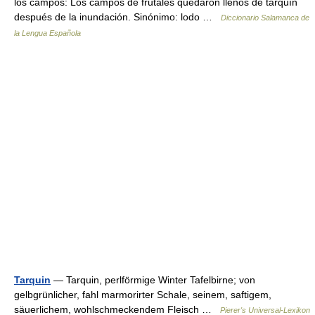
los campos: Los campos de frutales quedaron llenos de tarquín
después de la inundación. Sinónimo: lodo …
Diccionario Salamanca de
la Lengua Española
Tarquin
— Tarquin, perlförmige Winter Tafelbirne; von
gelbgrünlicher, fahl marmorirter Schale, seinem, saftigem,
säuerlichem, wohlschmeckendem Fleisch …
Pierer's Universal-Lexikon