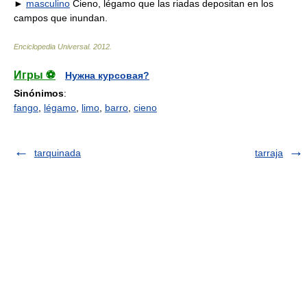
►
masculino
Cieno, légamo que las riadas depositan en los
campos que inundan.
Enciclopedia Universal
.
2012
.
Игры ⚽
Нужна курсовая?
Sinónimos
:
fango
,
légamo
,
limo
,
barro
,
cieno
tarquinada
tarraja