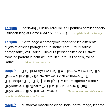
Tarquin
— [tär′kwin] ( Lucius Tarquinius Superbus) semilegendary
Etruscan king of Rome (534? 510? B.C. ) …
English World dictionary
Tarquin
— Cette page d’homonymie répertorie les différents
sujets et articles partageant un même nom. Pour l’article
homophone, voir Tarkin. Plusieurs personnalités de l histoire
romaine portent le nom de Tarquin : Tarquin l Ancien, roi de
Rome… …
Wikipédia en Français
tarquín
— {{＃}}{{LM SynT38125}}{{〓}} {{CLAVE T37197}}{{＼}}
{{CLAVE}}{{／}}{{＼}}SINÓNIMOS Y ANTÓNIMOS:{{／}}
{{［}}tarquín{{］}} {{《}}▍ s.m.{{》}} ＝ limo • légamo • cieno •
{{SynB04951}}{{↑}}barro{{↓}} {{＃}}{{LM T37197}}{{〓}}
{{SynT38125}}{{＼}}SINÓNIMOS Y… …
Diccionario de uso del español
actual con sinónimos y antónimos
tarquín
— sustantivo masculino cieno, lodo, barro, fango, légamo,