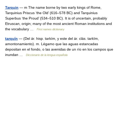
Tarquin
— m The name borne by two early kings of Rome,
Tarquinius Priscus ‘the Old’ (616–578 BC) and Tarquinius
Superbus ‘the Proud’ (534–510 BC). It is of uncertain, probably
Etruscan, origin; many of the most ancient Roman institutions and
the vocabulary …
First names dictionary
tarquín
— (Del ár. hisp. tarkím, y este del ár. clás. tarkīm,
amontonamiento). m. Légamo que las aguas estancadas
depositan en el fondo, o las avenidas de un río en los campos que
inundan …
Diccionario de la lengua española